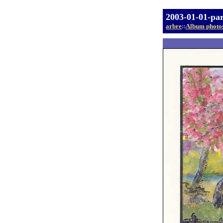
2003-01-01-par
arbre
::
Album photo