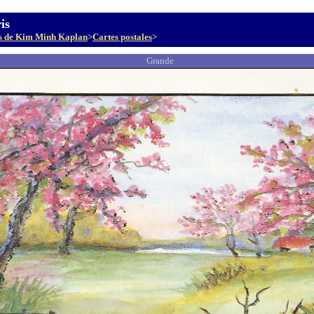
is
s de Kim Minh Kaplan
>
Cartes postales
>
Grande