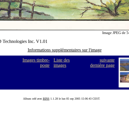
Image JPEG de 5
Technologies Inc. V1.01
Informations supplémentaires sur l'image
Images timbre-
Liste des
suivante
poste
images
dernière page
Album créé avec
BINS
1.1.28 le lun 05 sep 2005 15:06:43 CEST.