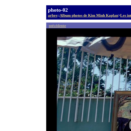
photo-02
arbre
::
Album photos de Kim Minh Kaplan
>
Les in
précédente