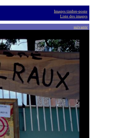
Images timbre-poste
Liste des images
suivante