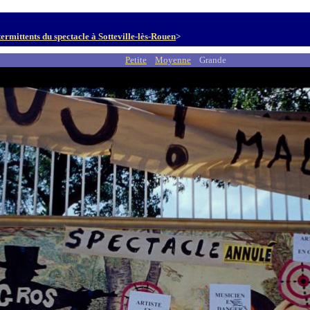
termittents du spectacle à Sotteville-lès-Rouen
>
Petite
Moyenne
Grande