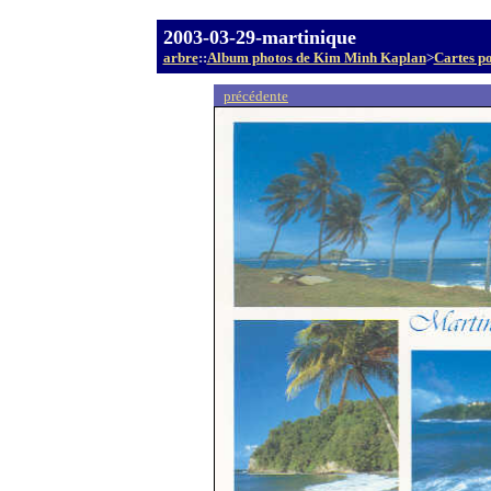
2003-03-29-martinique
arbre
::
Album photos de Kim Minh Kaplan
>
Cartes po
précédente